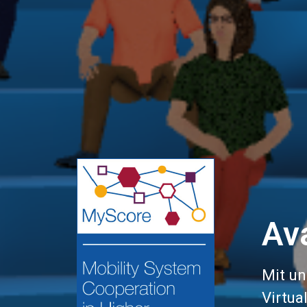
Av
Mit un
Virtua