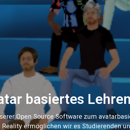
atar basiertes Lehre
serer Open Source Software zum avatarbasi
l Reality ermöglichen wir es Studierenden