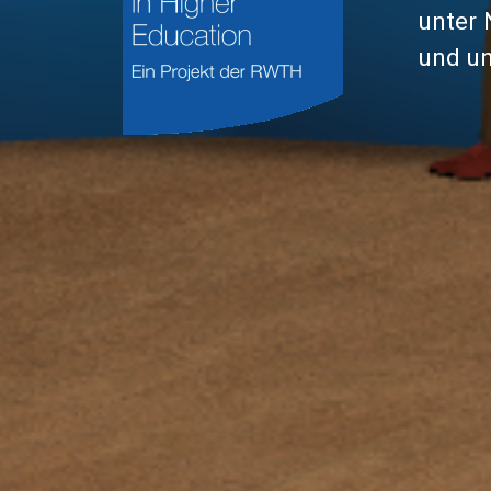
unter 
und un